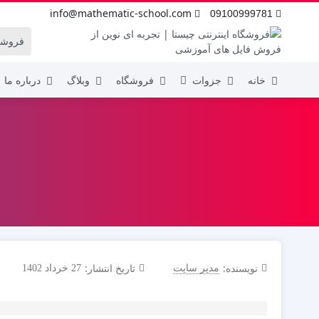
info@mathematic-school.com
09100999781
خانه
جزوات
فروشگاه
وبلاگ
درباره ما
اول ابتدایی
هفتم
دوم ابتدایی
هشتم
سوم ابتدایی
نهم
چهارم ابتدایی
پنجم ابتدایی
ششم ابتدایی
نویسنده:
تاریخ انتشار:
مدیر سایت
27 خرداد 1402