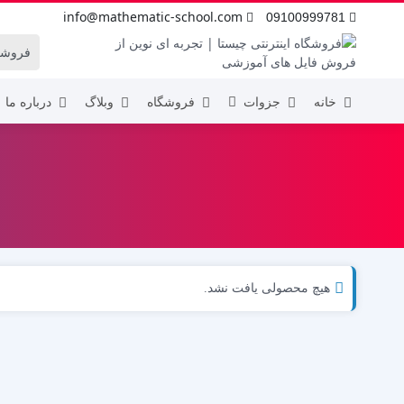
info@mathematic-school.com
09100999781
خانه
جزوات
فروشگاه
وبلاگ
درباره ما
اول ابتدایی
هفتم
دوم ابتدایی
هشتم
سوم ابتدایی
نهم
چهارم ابتدایی
پنجم ابتدایی
هیچ محصولی یافت نشد.
ششم ابتدایی