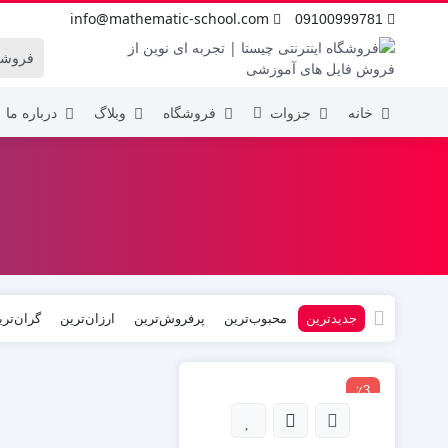
info@mathematic-school.com
09100999781
خانه
جزوات
فروشگاه
وبلاگ
درباره ما
اول ابتدایی
هفتم
دوم ابتدایی
هشتم
سوم ابتدایی
نهم
چهارم ابتدایی
جدیدترین
محبوب‌ترین
پرفروش‌ترین
ارزان‌ترین
گران‌تری
پنجم ابتدایی
ششم ابتدایی
٪3